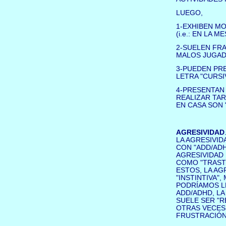
LUEGO,
1-EXHIBEN M
(i.e.: EN LA 
2-SUELEN FRA
MALOS JUGAD
3-PUEDEN PRE
LETRA "CURSI
4-PRESENTAN 
REALIZAR TA
EN CASA SON 
AGRESIVIDAD
LA AGRESIVI
CON "ADD/ADH
AGRESIVIDAD
COMO "TRAST
ESTOS, LA AG
"INSTINTIVA",
PODRÍAMOS LL
ADD/ADHD, LA
SUELE SER "R
OTRAS VECES
FRUSTRACIÓN