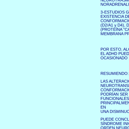
NEUROTRASM
NORADRENALIN
3-ESTUDIOS 
EXISTENCIA D
CONFORMACIÓ
(D2/A1 y D4)
(PROTEÍNA "C
MEMBRANA PRE
POR ESTO, A
EL ADHD PUE
OCASIONADO 
RESUMIENDO:
LAS ALTERACI
NEUROTRANSM
CONFORMACIÓ
PODRÍAN SER
FUNCIONALES
PRINCIPALME
EN
UNA DISMINUC
PUEDE CONCLU
SÍNDROME IN
ORDEN NEUROB