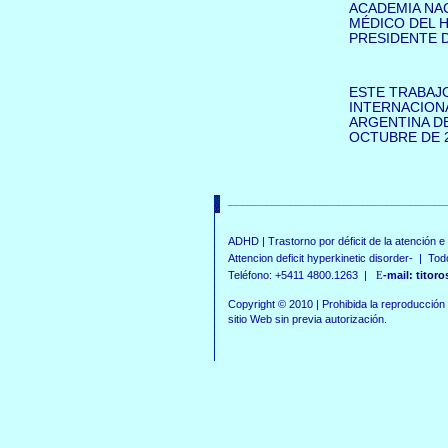
ACADEMIA NACI
MÉDICO DEL H
PRESIDENTE 
ESTE TRABAJ
INTERNACIONA
ARGENTINA DE
OCTUBRE DE 2
____________________________________
ADHD
|
Trastorno por déficit de la atención e
Attencion deficit hyperkinetic disorder-
|
Todo
Teléfono: +5411 4800.1263 |
-mail: t
itor
E
Copyright © 2010
|
Prohibida la reproducción 
sitio Web sin previa autorización.