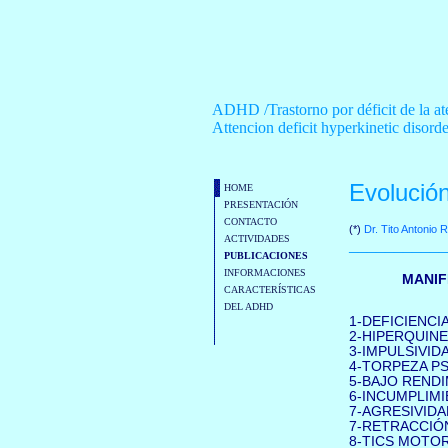
ADHD /Trastorno por déficit de la at
Attencion deficit hyperkinetic disorde
Evolución
HOME
PRESENTACIÓN
CONTACTO
(*)
Dr. Tito Antonio 
ACTIVIDADES
___________
PUBLICACIONES
INFORMACIONES
MANIF
CARACTERÍSTICAS
DEL ADHD
1-DEFICIENCI
2-HIPERQUINE
3-IMPULSIVIDA
4-TORPEZA PS
5-BAJO RENDI
6-INCUMPLIM
7-AGRESIVIDA
7-RETRACCIÓN
8-TICS MOTO